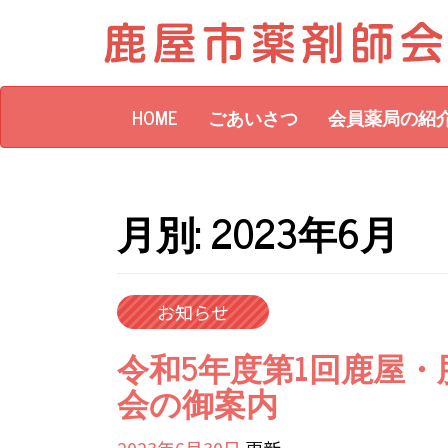
Skip
to
content
HOME
ごあいさつ
会員薬局の紹
月別: 2023年6月
お知らせ
令和5年度第1回鹿屋
会の御案内
2023年6月30日
更新