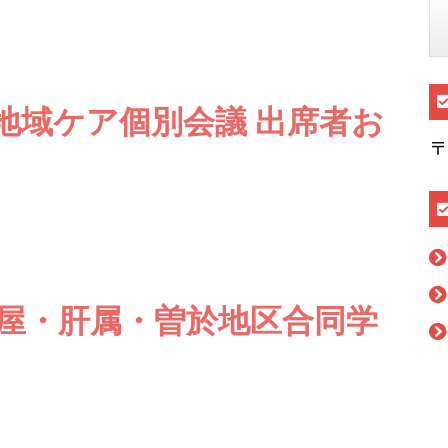
地域ケア個別会議 出席者お
〒
鹿屋・肝属・曽於地区合同学