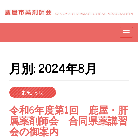
Skip
to
content
Togg
navig
月別: 2024年8月
お知らせ
令和6年度第1回 鹿屋・肝
属薬剤師会 合同県薬講習
会の御案内